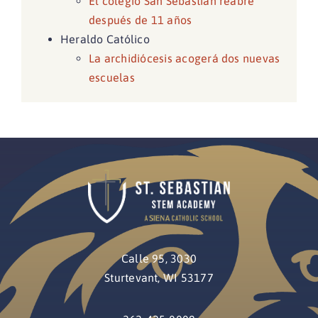
El colegio San Sebastián reabre
después de 11 años
Heraldo Católico
La archidiócesis acogerá dos nuevas
escuelas
Calle 95, 3030
Sturtevant, WI 53177