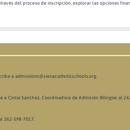
 través del proceso de inscripción, explorar las opciones fin
criba a
admissions@sienacatholicschools.org
.
te a Cintia Sanchez, Coordinadora de Admisión Bilingüe al 2
al 262-598-7017.