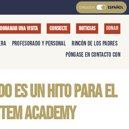
ENGLISH
ESPAÑOL
Donar
OGRAMAR UNA VISITA
CONSULTE
NOTICIAS
era
Profesorado y personal
Rincón de los padres
Póngase en contacto con
o es un hito para el
 STEM Academy