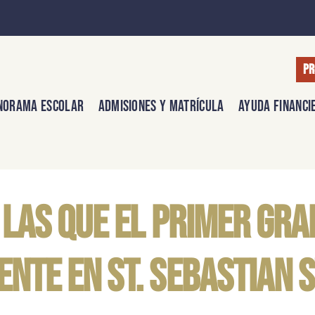
PR
norama escolar
Admisiones y matrícula
Ayuda financi
las que el primer grad
nte en St. Sebastian