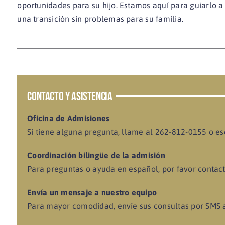
oportunidades para su hijo. Estamos aquí para guiarlo a
una transición sin problemas para su familia.
CONTACTO Y ASISTENCIA
Oficina de Admisiones
Si tiene alguna pregunta, llame al 262-812-0155 o es
Coordinación bilingüe de la admisión
Para preguntas o ayuda en español, por favor contac
Envía un mensaje a nuestro equipo
Para mayor comodidad, envíe sus consultas por SMS 